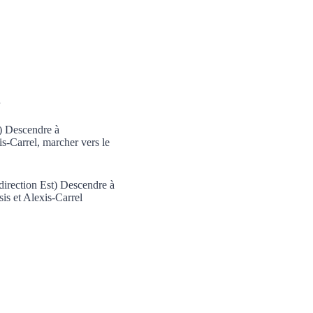
a
t) Descendre à
is-Carrel, marcher vers le
irection Est) Descendre à
is et Alexis-Carrel